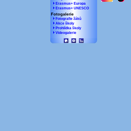
Erasmus+ Europa
Erasmus+ UNESCO
Fotogalerie
Fotografie žáků
Akce školy
Prohlídka školy
Videogalerie